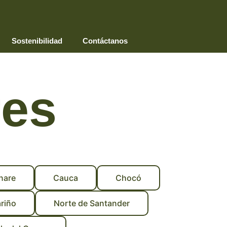
Sostenibilidad
Contáctanos
res
nare
Cauca
Chocó
riño
Norte de Santander