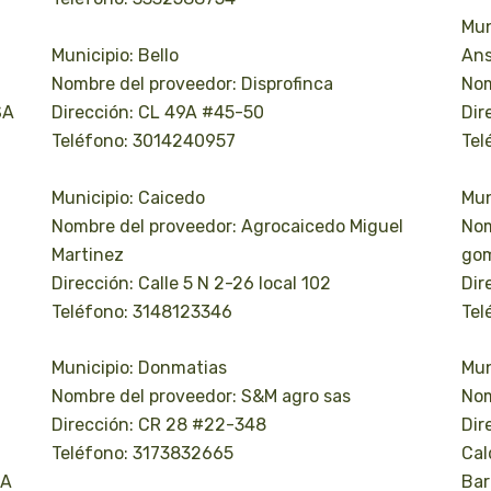
Mun
Municipio: Bello
Ans
Nombre del proveedor: Disprofinca
Nom
SA
Dirección: CL 49A #45-50
Dir
Teléfono: 3014240957
Tel
Municipio: Caicedo
Mun
Nombre del proveedor: Agrocaicedo Miguel
Nom
Martinez
go
Dirección: Calle 5 N 2-26 local 102
Dir
Teléfono: 3148123346
Tel
Municipio: Donmatias
Mun
Nombre del proveedor: S&M agro sas
Nom
Dirección: CR 28 #22-348
Dir
Teléfono: 3173832665
Cal
TA
Bar