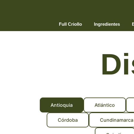
Ir
al
contenido
Full Criollo
Ingredientes
B
Di
Antioquia
Atlántico
Córdoba
Cundinamarca