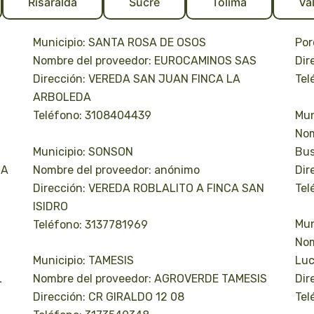
Risaralda
Sucre
Tolima
Va
Municipio: SANTA ROSA DE OSOS
Por
Nombre del proveedor: EUROCAMINOS SAS
Dir
Dirección: VEREDA SAN JUAN FINCA LA
Tel
ARBOLEDA
Mun
Teléfono: 3108404439
Nom
Municipio: SONSON
Bus
CA
Nombre del proveedor: anónimo
Dir
Dirección: VEREDA ROBLALITO A FINCA SAN
Tel
ISIDRO
Mun
Teléfono: 3137781969
Nom
Municipio: TAMESIS
Luc
L
Nombre del proveedor: AGROVERDE TAMESIS
Dir
Dirección: CR GIRALDO 12 08
Tel