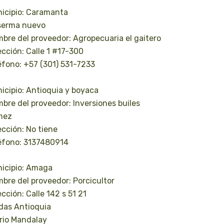
icipio: Caramanta
erma nuevo
bre del proveedor: Agropecuaria el gaitero
ección: Calle 1 #17-300
éfono: +57 (301) 531-7233
icipio: Antioquia y boyaca
bre del proveedor: Inversiones builes
mez
ección: No tiene
éfono: 3137480914
icipio: Amaga
bre del proveedor: Porcicultor
ección: Calle 142 s 51 21
das Antioquia
rio Mandalay