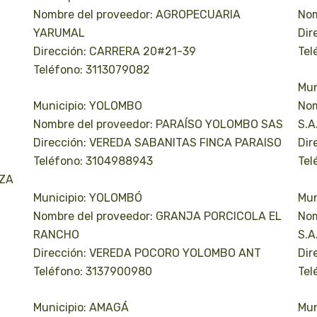
Nombre del proveedor: AGROPECUARIA
Nom
YARUMAL
Dir
Dirección: CARRERA 20#21-39
Tel
Teléfono: 3113079082
Mun
Municipio: YOLOMBO
Nom
Nombre del proveedor: PARAÍSO YOLOMBO SAS
S.A
Dirección: VEREDA SABANITAS FINCA PARAISO
Dir
Teléfono: 3104988943
Tel
AZA
Municipio: YOLOMBÓ
Mun
Nombre del proveedor: GRANJA PORCICOLA EL
Nom
RANCHO
S.A
Dirección: VEREDA POCORO YOLOMBO ANT
Dir
Teléfono: 3137900980
Tel
Municipio: AMAGÁ
Mun