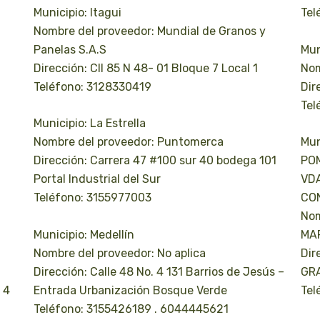
Municipio: Itagui
Tel
Nombre del proveedor: Mundial de Granos y
Panelas S.A.S
Mun
Dirección: Cll 85 N 48- 01 Bloque 7 Local 1
Nom
Teléfono: 3128330419
Dir
Tel
Municipio: La Estrella
Nombre del proveedor: Puntomerca
Mun
Dirección: Carrera 47 #100 sur 40 bodega 101
PO
Portal Industrial del Sur
VDA
1
Teléfono: 3155977003
CO
Nom
Municipio: Medellín
MAR
Nombre del proveedor: No aplica
Dir
Dirección: Calle 48 No. 4 131 Barrios de Jesús –
GR
 4
Entrada Urbanización Bosque Verde
Tel
Teléfono: 3155426189 . 6044445621