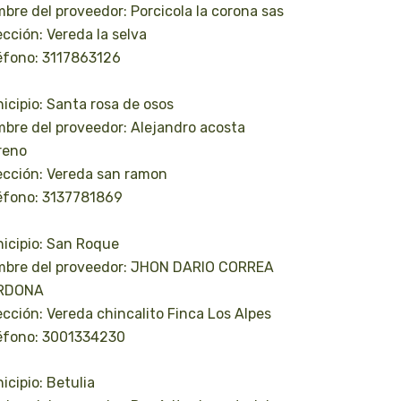
bre del proveedor: Porcicola la corona sas
ección: Vereda la selva
éfono: 3117863126
icipio: Santa rosa de osos
bre del proveedor: Alejandro acosta
reno
ección: Vereda san ramon
éfono: 3137781869
icipio: San Roque
bre del proveedor: JHON DARIO CORREA
RDONA
ección: Vereda chincalito Finca Los Alpes
éfono: 3001334230
icipio: Betulia