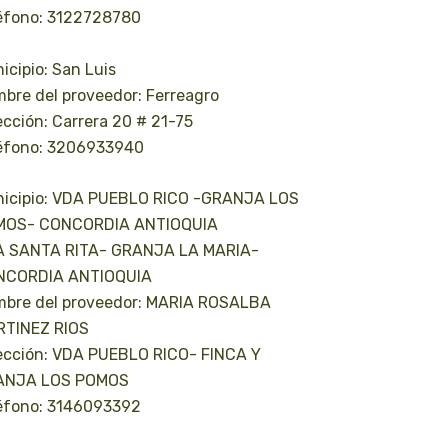
éfono: 3122728780
icipio: San Luis
bre del proveedor: Ferreagro
ección: Carrera 20 # 21-75
éfono: 3206933940
icipio: VDA PUEBLO RICO -GRANJA LOS
MOS- CONCORDIA ANTIOQUIA
 SANTA RITA- GRANJA LA MARIA-
NCORDIA ANTIOQUIA
bre del proveedor: MARIA ROSALBA
TINEZ RIOS
ección: VDA PUEBLO RICO- FINCA Y
ANJA LOS POMOS
éfono: 3146093392