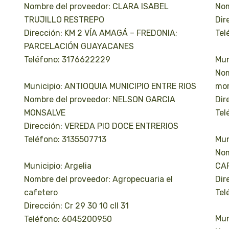
Nombre del proveedor: CLARA ISABEL
Nom
TRUJILLO RESTREPO
Dir
Dirección: KM 2 VÍA AMAGÁ – FREDONIA;
Tel
PARCELACIÓN GUAYACANES
Mun
Teléfono: 3176622229
Nom
Municipio: ANTIOQUIA MUNICIPIO ENTRE RIOS
mo
Nombre del proveedor: NELSON GARCIA
Dir
MONSALVE
Tel
Dirección: VEREDA PIO DOCE ENTRERIOS
Mun
Teléfono: 3135507713
Nom
Municipio: Argelia
CA
Nombre del proveedor: Agropecuaria el
Dir
cafetero
Tel
Dirección: Cr 29 30 10 cll 31
Mun
Teléfono: 6045200950