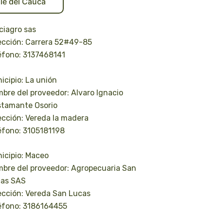
lle del Cauca
ciagro sas
ección: Carrera 52#49-85
éfono: 3137468141
icipio: La unión
bre del proveedor: Alvaro Ignacio
tamante Osorio
ección: Vereda la madera
éfono: 3105181198
icipio: Maceo
bre del proveedor: Agropecuaria San
as SAS
ección: Vereda San Lucas
éfono: 3186164455