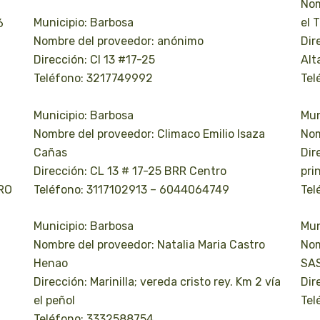
Nom
Municipio: Barbosa
el 
6
Nombre del proveedor: anónimo
Dir
Dirección: Cl 13 #17-25
Alt
Teléfono: 3217749992
Tel
Municipio: Barbosa
Mun
Nombre del proveedor: Climaco Emilio Isaza
Nom
Cañas
Dir
Dirección: CL 13 # 17-25 BRR Centro
prin
RO
Teléfono: 3117102913 – 6044064749
Tel
Municipio: Barbosa
Mun
Nombre del proveedor: Natalia Maria Castro
Nom
Henao
SA
Dirección: Marinilla; vereda cristo rey. Km 2 vía
Dir
el peñol
Tel
Teléfono: 3332588754