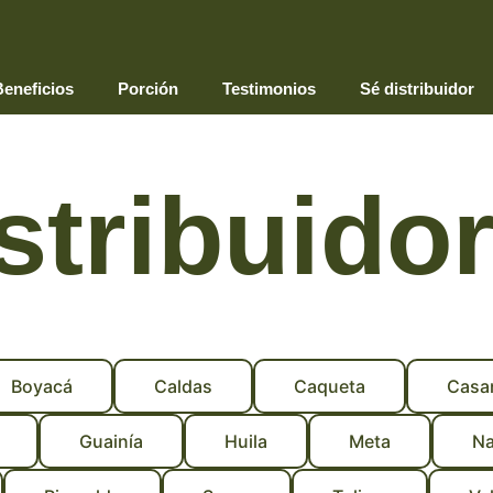
eneficios
Porción
Testimonios
Sé distribuidor
stribuido
Boyacá
Caldas
Caqueta
Casa
Guainía
Huila
Meta
Na