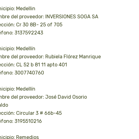
icipio: Medellin
bre del proveedor: INVERSIONES SOGA SA
ección: Cr 30 8B- 25 of 705
éfono: 3137592243
icipio: Medellín
bre del proveedor: Rubiela Flórez Manrique
ección: CL 52 b 81 11 apto 401
éfono: 3007740760
icipio: Medellín
bre del proveedor: José David Osorio
aldo
ección: Circular 3 # 66b-45
éfono: 3195510216
icipio: Remedios