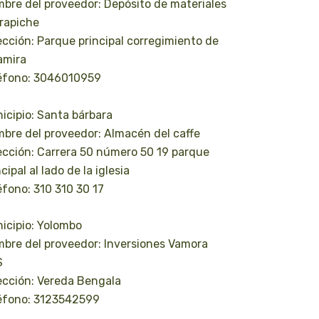
bre del proveedor: Depósito de materiales
Trapiche
ección: Parque principal corregimiento de
amira
éfono: 3046010959
icipio: Santa bárbara
bre del proveedor: Almacén del caffe
ección: Carrera 50 número 50 19 parque
cipal al lado de la iglesia
éfono: 310 310 30 17
icipio: Yolombo
bre del proveedor: Inversiones Vamora
S
ección: Vereda Bengala
éfono: 3123542599